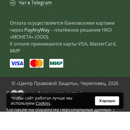
Чат в Telegram
Оплата осуществляется банковскими картами
через
PayAnyWay
– платёжное решение НКО
«МОНЕТА» (ООО).
К оплате принимаются карты VISA, MasterCard,
МИР
© «Центр Правовой Защиты», Череповец, 2026
Политика конфиденциальности
7
Чтобы сайт работал лучше мы
Публичная оферта
Хорошо
используем
Cookies
.
Согласие на обработку персональных данных
Политика Cookies